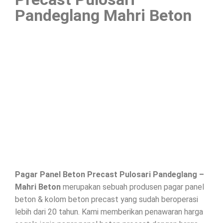
Pandeglang Mahri Beton
Pagar Panel Beton Precast Pulosari Pandeglang –
Mahri Beton
merupakan sebuah produsen pagar panel
beton & kolom beton precast yang sudah beroperasi
lebih dari 20 tahun. Kami memberikan penawaran harga