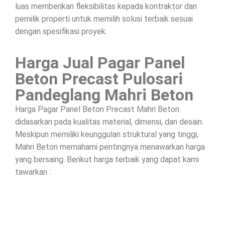
luas memberikan fleksibilitas kepada kontraktor dan
pemilik properti untuk memilih solusi terbaik sesuai
dengan spesifikasi proyek.
Harga Jual Pagar Panel
Beton Precast Pulosari
Pandeglang Mahri Beton
Harga Pagar Panel Beton Precast Mahri Beton
didasarkan pada kualitas material, dimensi, dan desain.
Meskipun memiliki keunggulan struktural yang tinggi,
Mahri Beton memahami pentingnya menawarkan harga
yang bersaing. Berikut harga terbaik yang dapat kami
tawarkan :