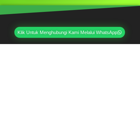
Klik Untuk Menghubungi Kami Melalui WhatsApp
Mahri Beton, merupakan pabrik yang sudah
berpengalaman lebih dari 20 tahun di bidang paving
block, pagar panel beton precast, buis beton, kanstin,
loster, u-ditch, dan lain sebagainya. Sudah dipercayai
oleh lebih dari ribuan pelanggan hingga saat ini.
Jl. Ring Road Kembangan Selatan No.2
Kembangan, Jakarta Barat 11610
(021) 5835-0470
(021) 5835-0471
0813-9000-7152
07:30 - 17:00