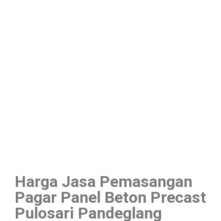
Harga Jasa Pemasangan
Pagar Panel Beton Precast
Pulosari Pandeglang