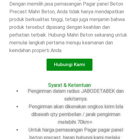
Dengan memilih jasa pemasangan Pagar panel Beton
Precast Mahri Beton, Anda tidak hanya mendapatkan
produk berkualitas tinggi, tetapi juga menjamin bahwa
produk tersebut dipasang dengan keahlian dan
perhatian terbaik. Hubungi Mahri Beton sekarang untuk
memulai langkah pertama menuju keamanan dan
keindahan properti Anda.
Hubungi Kami
Syarat & Ketentuan
Pengiriman dalam radius JABODETABEK dan
sekitarnya.
Pengiriman akan dikenakan ongkos kirim bila
dibawah qty pembelian / jarak pengiriman
melebihi 70km+.
Untuk harga pemasangan Pagar pagar panel
beton precast, harap hubungi kami melalui :