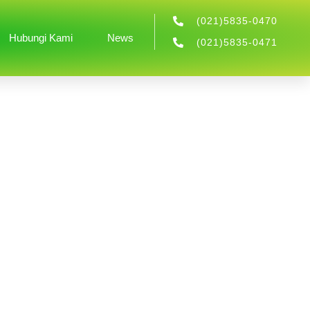
(021)5835-0470
Hubungi Kami
News
(021)5835-0471