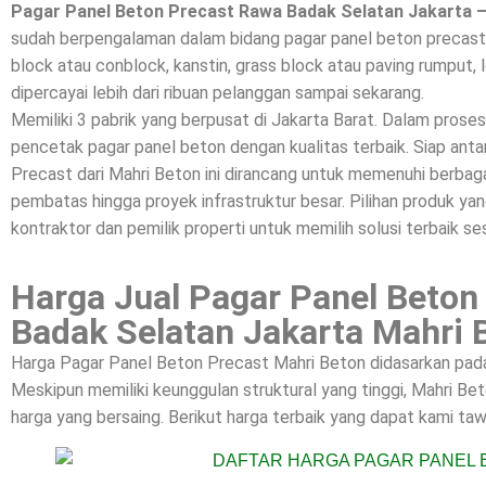
Pagar Panel Beton Precast Rawa Badak Selatan Jakarta –
sudah berpengalaman dalam bidang pagar panel beton precast,
block atau conblock, kanstin, grass block atau paving rumput, l
dipercayai lebih dari ribuan pelanggan sampai sekarang.
Memiliki 3 pabrik yang berpusat di Jakarta Barat. Dalam prose
pencetak pagar panel beton dengan kualitas terbaik. Siap a
Precast dari Mahri Beton ini dirancang untuk memenuhi berbagai
pembatas hingga proyek infrastruktur besar. Pilihan produk yan
kontraktor dan pemilik properti untuk memilih solusi terbaik se
Harga Jual Pagar Panel Beton
Badak Selatan Jakarta Mahri 
Harga Pagar Panel Beton Precast Mahri Beton didasarkan pada k
Meskipun memiliki keunggulan struktural yang tinggi, Mahri 
harga yang bersaing. Berikut harga terbaik yang dapat kami taw