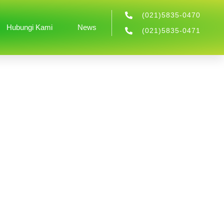
(021)5835-0470
Hubungi Kami
News
(021)5835-0471