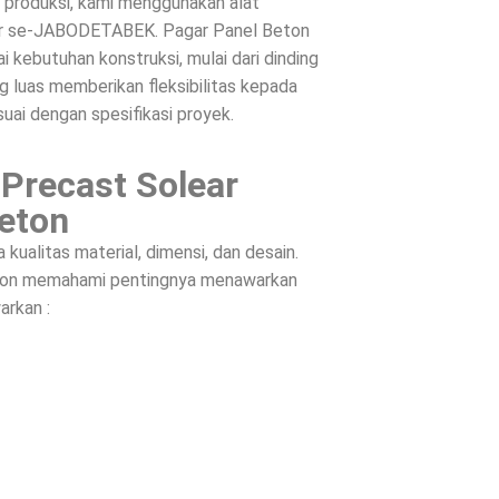
s produksi, kami menggunakan alat
ntar se-JABODETABEK. Pagar Panel Beton
 kebutuhan konstruksi, mulai dari dinding
g luas memberikan fleksibilitas kepada
suai dengan spesifikasi proyek.
 Precast Solear
eton
ualitas material, dimensi, dan desain.
Beton memahami pentingnya menawarkan
arkan :