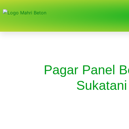
Pagar Panel B
Sukatani