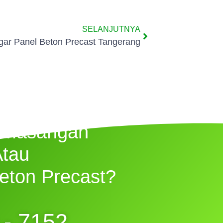
SELANJUTNYA
gar Panel Beton Precast Tangerang
emasangan
Atau
eton Precast?
 - 7152