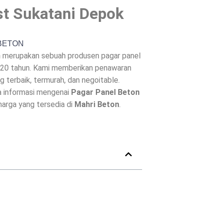
st Sukatani Depok
n
merupakan sebuah produsen pagar panel
i 20 tahun. Kami memberikan penawaran
 terbaik, termurah, dan negoitable.
a informasi mengenai
Pagar Panel Beton
 harga yang tersedia di
Mahri Beton
.