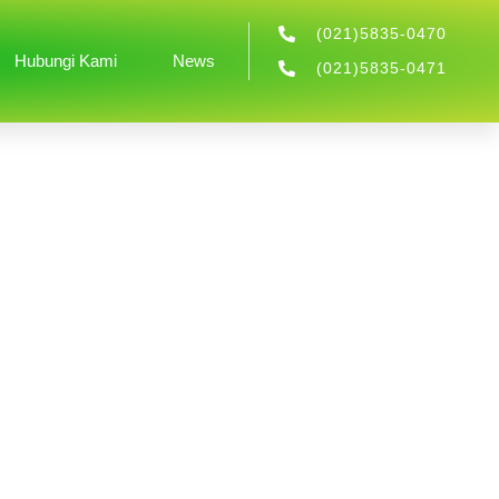
(021)5835-0470
Hubungi Kami
News
(021)5835-0471