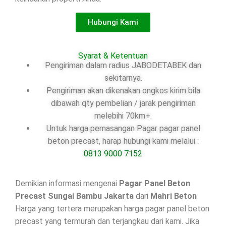
Hubungi Kami
Syarat & Ketentuan
Pengiriman dalam radius JABODETABEK dan
sekitarnya.
Pengiriman akan dikenakan ongkos kirim bila
dibawah qty pembelian / jarak pengiriman
melebihi 70km+.
Untuk harga pemasangan Pagar pagar panel
beton precast, harap hubungi kami melalui :
0813 9000 7152
Demikian informasi mengenai
Pagar Panel Beton
Precast Sungai Bambu Jakarta
dari
Mahri Beton
Harga yang tertera merupakan harga pagar panel beton
precast yang termurah dan terjangkau dari kami. Jika