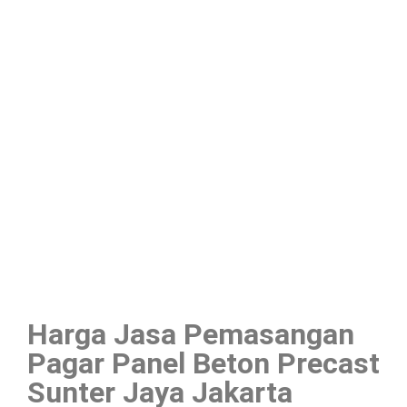
Harga Jasa Pemasangan
Pagar Panel Beton Precast
Sunter Jaya Jakarta