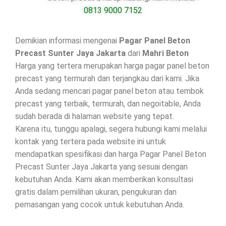
0813 9000 7152
Demikian informasi mengenai
Pagar Panel Beton
Precast Sunter Jaya Jakarta
dari
Mahri Beton
Harga yang tertera merupakan harga pagar panel beton
precast yang termurah dan terjangkau dari kami. Jika
Anda sedang mencari pagar panel beton atau tembok
precast yang terbaik, termurah, dan negoitable, Anda
sudah berada di halaman website yang tepat.
Karena itu, tunggu apalagi, segera hubungi kami melalui
kontak yang tertera pada website ini untuk
mendapatkan spesifikasi dan harga Pagar Panel Beton
Precast Sunter Jaya Jakarta yang sesuai dengan
kebutuhan Anda. Kami akan memberikan konsultasi
gratis dalam pemilihan ukuran, pengukuran dan
pemasangan yang cocok untuk kebutuhan Anda.