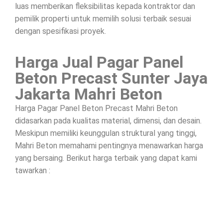
luas memberikan fleksibilitas kepada kontraktor dan
pemilik properti untuk memilih solusi terbaik sesuai
dengan spesifikasi proyek.
Harga Jual Pagar Panel
Beton Precast Sunter Jaya
Jakarta Mahri Beton
Harga Pagar Panel Beton Precast Mahri Beton
didasarkan pada kualitas material, dimensi, dan desain.
Meskipun memiliki keunggulan struktural yang tinggi,
Mahri Beton memahami pentingnya menawarkan harga
yang bersaing. Berikut harga terbaik yang dapat kami
tawarkan :