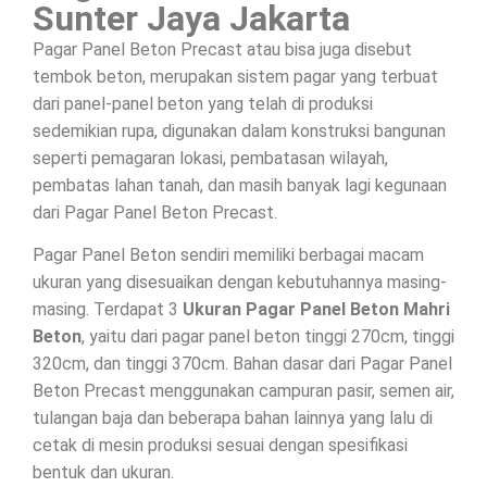
Sunter Jaya Jakarta
Pagar Panel Beton Precast atau bisa juga disebut
tembok beton, merupakan sistem pagar yang terbuat
dari panel-panel beton yang telah di produksi
sedemikian rupa, digunakan dalam konstruksi bangunan
seperti pemagaran lokasi, pembatasan wilayah,
pembatas lahan tanah, dan masih banyak lagi kegunaan
dari Pagar Panel Beton Precast.
Pagar Panel Beton sendiri memiliki berbagai macam
ukuran yang disesuaikan dengan kebutuhannya masing-
masing. Terdapat 3
Ukuran Pagar Panel Beton Mahri
Beton
, yaitu dari pagar panel beton tinggi 270cm, tinggi
320cm, dan tinggi 370cm. Bahan dasar dari Pagar Panel
Beton Precast menggunakan campuran pasir, semen air,
tulangan baja dan beberapa bahan lainnya yang lalu di
cetak di mesin produksi sesuai dengan spesifikasi
bentuk dan ukuran.