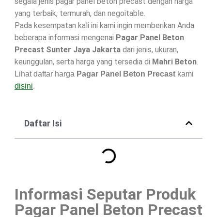
segala jenis pagar panel beton precast dengan harga
yang terbaik, termurah, dan negoitable.
Pada kesempatan kali ini kami ingin memberikan Anda
beberapa informasi mengenai
Pagar Panel Beton
Precast Sunter Jaya Jakarta
dari jenis, ukuran,
keunggulan, serta harga yang tersedia di
Mahri Beton
.
Lihat daftar harga
Pagar Panel Beton Precast
kami
disini
.
Daftar Isi
Informasi Seputar Produk
Pagar Panel Beton Precast