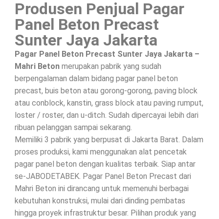
Produsen Penjual Pagar
Panel Beton Precast
Sunter Jaya Jakarta
Pagar Panel Beton Precast Sunter Jaya Jakarta –
Mahri Beton
merupakan pabrik yang sudah
berpengalaman dalam bidang pagar panel beton
precast, buis beton atau gorong-gorong, paving block
atau conblock, kanstin, grass block atau paving rumput,
loster / roster, dan u-ditch. Sudah dipercayai lebih dari
ribuan pelanggan sampai sekarang.
Memiliki 3 pabrik yang berpusat di Jakarta Barat. Dalam
proses produksi, kami menggunakan alat pencetak
pagar panel beton dengan kualitas terbaik. Siap antar
se-JABODETABEK. Pagar Panel Beton Precast dari
Mahri Beton ini dirancang untuk memenuhi berbagai
kebutuhan konstruksi, mulai dari dinding pembatas
hingga proyek infrastruktur besar. Pilihan produk yang