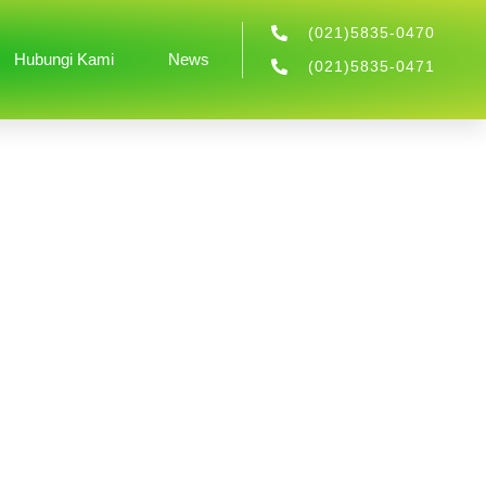
(021)5835-0470
Hubungi Kami
News
(021)5835-0471