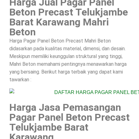
Harga Jual Pagar Panel
Beton Precast Telukjambe
Barat Karawang Mahri
Beton
Harga Pagar Panel Beton Precast Mahri Beton
didasarkan pada kualitas material, dimensi, dan desain.
Meskipun memiliki keunggulan struktural yang tinggi,
Mahri Beton memahami pentingnya menawarkan harga
yang bersaing. Berikut harga terbaik yang dapat kami
tawarkan :
Harga Jasa Pemasangan
Pagar Panel Beton Precast
Telukjambe Barat
Karawang