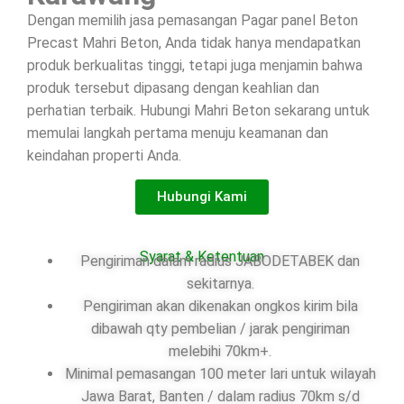
Dengan memilih jasa pemasangan Pagar panel Beton
Precast Mahri Beton, Anda tidak hanya mendapatkan
produk berkualitas tinggi, tetapi juga menjamin bahwa
produk tersebut dipasang dengan keahlian dan
perhatian terbaik. Hubungi Mahri Beton sekarang untuk
memulai langkah pertama menuju keamanan dan
keindahan properti Anda.
Hubungi Kami
Syarat & Ketentuan
Pengiriman dalam radius JABODETABEK dan
sekitarnya.
Pengiriman akan dikenakan ongkos kirim bila
dibawah qty pembelian / jarak pengiriman
melebihi 70km+.
Minimal pemasangan 100 meter lari untuk wilayah
Jawa Barat, Banten / dalam radius 70km s/d