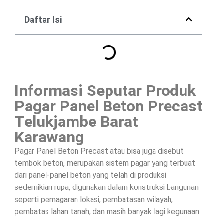
Daftar Isi
Informasi Seputar Produk
Pagar Panel Beton Precast
Telukjambe Barat
Karawang
Pagar Panel Beton Precast atau bisa juga disebut
tembok beton, merupakan sistem pagar yang terbuat
dari panel-panel beton yang telah di produksi
sedemikian rupa, digunakan dalam konstruksi bangunan
seperti pemagaran lokasi, pembatasan wilayah,
pembatas lahan tanah, dan masih banyak lagi kegunaan