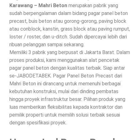
Karawang – Mahri Beton
merupakan pabrik yang
sudah berpengalaman dalam bidang pagar panel beton
precast, buis beton atau gorong-gorong, paving block
atau conblock, kanstin, grass block atau paving rumput,
loster / roster, dan u-ditch. Sudah dipercayai lebih dari
ribuan pelanggan sampai sekarang.
Memiliki 3 pabrik yang berpusat di Jakarta Barat. Dalam
proses produksi, kami menggunakan alat pencetak
pagar panel beton dengan kualitas terbaik. Siap antar
se-JABODETABEK. Pagar Panel Beton Precast dari
Mahri Beton ini dirancang untuk memenuhi berbagai
kebutuhan konstruksi, mulai dari dinding pembatas
hingga proyek infrastruktur besar. Pilihan produk yang
luas memberikan fleksibilitas kepada kontraktor dan
pemilik properti untuk memilih solusi terbaik sesuai
dengan spesifikasi proyek.