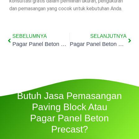
konsultasi gratis dalam pemilihan ukuran, pengukuran
dan pemasangan yang cocok untuk kebutuhan Anda.
SEBELUMNYA
SELANJUTNYA
Pagar Panel Beton Precast Talagasari Karawang
Pagar Panel Beton Precast Telukjambe Timur Karawang
Butuh Jasa Pemasangan
Paving Block Atau
Pagar Panel Beton
Precast?