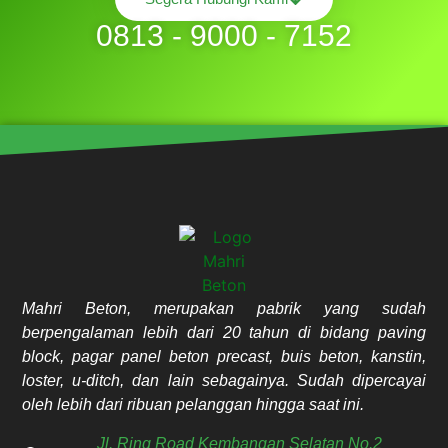
0813 - 9000 - 7152
Mahri Beton, merupakan pabrik yang sudah
berpengalaman lebih dari 20 tahun di bidang paving
block, pagar panel beton precast, buis beton, kanstin,
loster, u-ditch, dan lain sebagainya. Sudah dipercayai
oleh lebih dari ribuan pelanggan hingga saat ini.
Jl. Ring Road Kembangan Selatan No.2