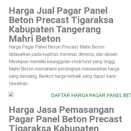
Harga Jual Pagar Panel
Beton Precast Tigaraksa
Kabupaten Tangerang
Mahri Beton
Harga Pagar Panel Beton Precast Mahri Beton
didasarkan pada kualitas material, dimensi, dan desain.
Meskipun memiliki keunggulan struktural yang tinggi,
Mahri Beton memahami pentingnya menawarkan harga
yang bersaing. Berikut harga terbaik yang dapat kami
tawarkan :
Harga Jasa Pemasangan
Pagar Panel Beton Precast
Tigaraksa Kabupaten