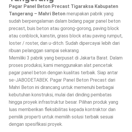
Pagar Panel Beton Precast Tigaraksa Kabupaten
Tangerang – Mahri Beton
merupakan pabrik yang
sudah berpengalaman dalam bidang pagar panel beton
precast, buis beton atau gorong-gorong, paving block
atau conblock, kanstin, grass block atau paving rumput,
loster / roster, dan u-ditch. Sudah dipercayai lebih dari
ribuan pelanggan sampai sekarang.
Memiliki 3 pabrik yang berpusat di Jakarta Barat. Dalam
proses produksi, kami menggunakan alat pencetak
pagar panel beton dengan kualitas terbaik. Siap antar
se-JABODETABEK. Pagar Panel Beton Precast dari
Mahri Beton ini dirancang untuk memenuhi berbagai
kebutuhan konstruksi, mulai dari dinding pembatas
hingga proyek infrastruktur besar. Pilihan produk yang
luas memberikan fleksibilitas kepada kontraktor dan
pemilik properti untuk memilih solusi terbaik sesuai
dengan spesifikasi proyek.