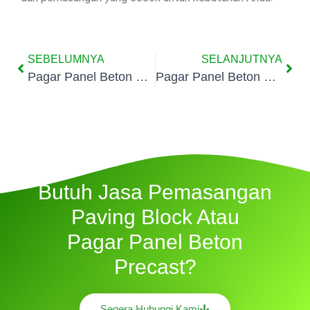
SEBELUMNYA
SELANJUTNYA
Pagar Panel Beton Precast Teluknaga Kabupaten Tangerang
Pagar Panel Beton Precast Kota Serang
Butuh Jasa Pemasangan
Paving Block Atau
Pagar Panel Beton
Precast?
Segera Hubungi Kami