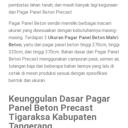
pembatas lahan tanah, dan masih banyak lagi kegunaan
dari Pagar Panel Beton Precast.
Pagar Panel Beton sendiri memiliki berbagai macam
ukuran yang disesuaikan dengan kebutuhannya masing-
masing. Terdapat 3
Ukuran Pagar Panel Beton Mahri
Beton
, yaitu dari pagar panel beton tinggi 270cm, tinggi
320cm, dan tinggi 370cm. Bahan dasar dari Pagar Panel
Beton Precast menggunakan campuran pasir, semen air,
tulangan baja dan beberapa bahan lainnya yang lalu di
cetak di mesin produksi sesuai dengan spesifikasi
bentuk dan ukuran.
Keunggulan Dasar Pagar
Panel Beton Precast
Tigaraksa Kabupaten
Tangerang