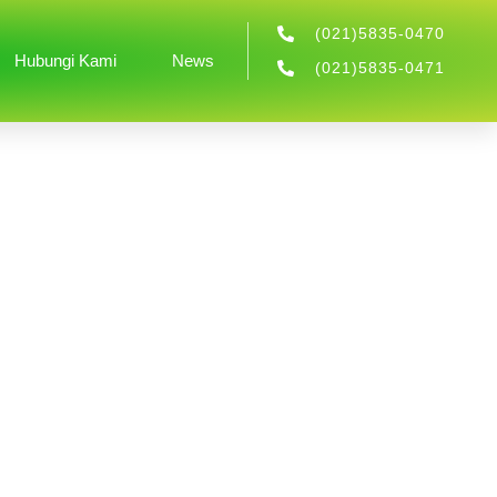
(021)5835-0470
Hubungi Kami
News
(021)5835-0471