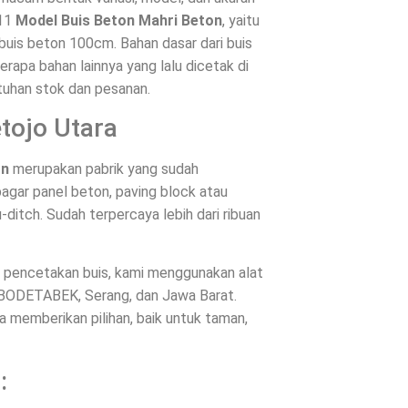
 11
Model Buis Beton Mahri Beton
, yaitu
buis beton 100cm. Bahan dasar dari buis
rapa bahan lainnya yang lalu dicetak di
tuhan stok dan pesanan.
tojo Utara
on
merupakan pabrik yang sudah
agar panel beton, paving block atau
-ditch. Sudah terpercaya lebih dari ribuan
es pencetakan buis, kami menggunakan alat
JABODETABEK, Serang, dan Jawa Barat.
memberikan pilihan, baik untuk taman,
: