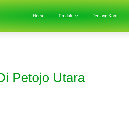
Home
Produk
Tentang Kami
Di Petojo Utara