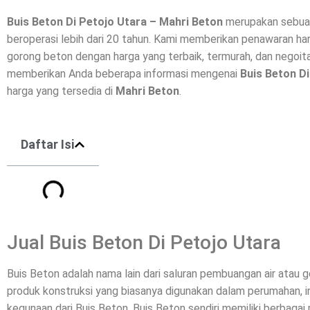
Buis Beton Di
Petojo Utara
– Mahri Beton
merupakan sebuah
beroperasi lebih dari 20 tahun. Kami memberikan penawaran har
gorong beton dengan harga yang terbaik, termurah, dan negoitab
memberikan Anda beberapa informasi mengenai
Buis Beton D
harga yang tersedia di
Mahri Beton
.
Daftar Isi
Jual Buis Beton Di Petojo Utara
Buis Beton adalah nama lain dari saluran pembuangan air atau
produk konstruksi yang biasanya digunakan dalam perumahan, ind
kegunaan dari Buis Beton. Buis Beton sendiri memiliki berbagai