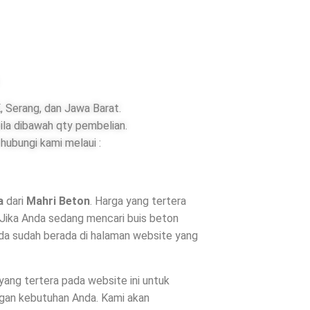
 Serang, dan Jawa Barat.
ila dibawah qty pembelian.
hubungi kami melaui :
ra
dari
Mahri Beton
. Harga yang tertera
 Jika Anda sedang mencari buis beton
nda sudah berada di halaman website yang
 yang tertera pada website ini untuk
ngan kebutuhan Anda. Kami akan