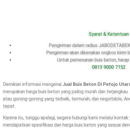
Syarat & Ketentuan
Pengiriman dalam radius JABODETABEK,
Pengiriman akan dikenakan ongkos kirim b
Untuk pemesanan buis beton, harap 
0813 9000 7152
Demikian informasi mengenai
Jual Buis Beton Di
Petojo Uta
merupakan harga buis beton yang paling murah dan terjangkau.
atau gorong-gorong yang terbaik, termurah, dan negoitable, A
tepat.
Karena itu, tunggu apalagi, segera hubungi kami melalui kontak
mendapatkan spesifikasi dan harga buis beton yang sesuai de