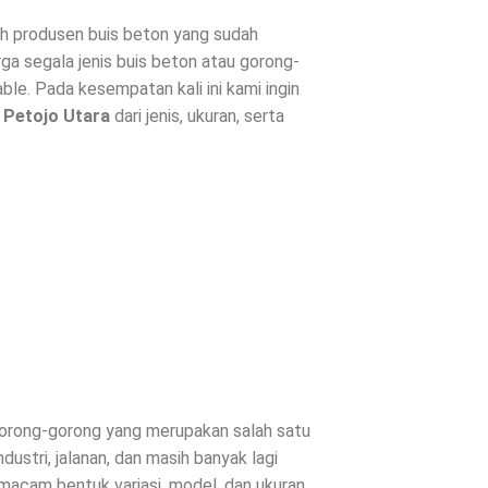
 produsen buis beton yang sudah
ga segala jenis buis beton atau gorong-
le. Pada kesempatan kali ini kami ingin
i
Petojo Utara
dari jenis, ukuran, serta
 gorong-gorong yang merupakan salah satu
ustri, jalanan, dan masih banyak lagi
 macam bentuk variasi, model, dan ukuran