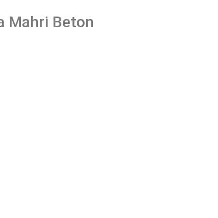
ra Mahri Beton