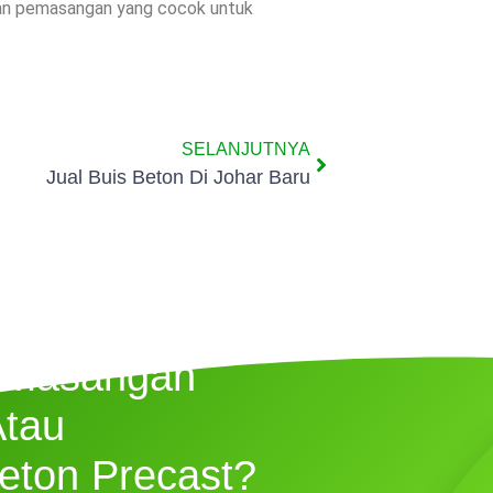
dan pemasangan yang cocok untuk
SELANJUTNYA
Jual Buis Beton Di Johar Baru
emasangan
Atau
eton Precast?