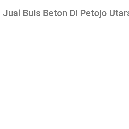
Jual Buis Beton Di Petojo Uta