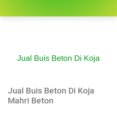
Jual Buis Beton Di Koja
Jual Buis Beton Di Koja
Mahri Beton