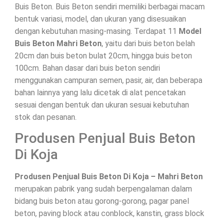
Buis Beton. Buis Beton sendiri memiliki berbagai macam
bentuk variasi, model, dan ukuran yang disesuaikan
dengan kebutuhan masing-masing. Terdapat 11
Model
Buis Beton Mahri Beton
, yaitu dari buis beton belah
20cm dan buis beton bulat 20cm, hingga buis beton
100cm. Bahan dasar dari buis beton sendiri
menggunakan campuran semen, pasir, air, dan beberapa
bahan lainnya yang lalu dicetak di alat pencetakan
sesuai dengan bentuk dan ukuran sesuai kebutuhan
stok dan pesanan.
Produsen Penjual Buis Beton
Di Koja
Produsen Penjual Buis Beton Di Koja – Mahri Beton
merupakan pabrik yang sudah berpengalaman dalam
bidang buis beton atau gorong-gorong, pagar panel
beton, paving block atau conblock, kanstin, grass block