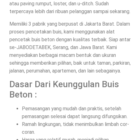
atau paving rumput, loster, dan u-ditch. Sudah
terpercaya lebih dari ribuan pelanggan sampai sekarang.
Memiliki 3 pabrik yang berpusat di Jakarta Barat. Dalam
proses pencetakan buis, kami menggunakan alat
pencetak buis beton dengan kualitas terbaik. Siap antar
se-JABODETABEK, Serang, dan Jawa Barat. Kami
menyediakan berbagai macam bentuk dan ukuran
sehingga memberikan pilihan, baik untuk taman, parkiran,
jalanan, perumahan, apartemen, dan lain sebagainya.
Dasar Dari Keunggulan Buis
Beton :
Pemasangan yang mudah dan praktis, setelah
pemasangan selesai dapat langsung difungsikan.
Ramah lingkungan, tidak menimbulkan limbah cor-
coran.
Harga yang relatif murah, menjadi pilihan