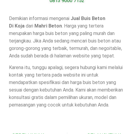
0813 9000 7152
Demikian informasi mengenai
Jual Buis Beton
Di
Koja
dari
Mahri Beton
. Harga yang tertera
merupakan harga buis beton yang paling murah dan
terjangkau. Jika Anda sedang mencari buis beton atau
gorong-gorong yang terbaik, termurah, dan negoitable,
Anda sudah berada di halaman website yang tepat.
Karena itu, tunggu apalagi, segera hubungi kami melalui
kontak yang tertera pada website ini untuk
mendapatkan spesifikasi dan harga buis beton yang
sesuai dengan kebutuhan Anda. Kami akan memberikan
konsultasi gratis dalam pemilihan ukuran, model dan
pemasangan yang cocok untuk kebutuhan Anda.