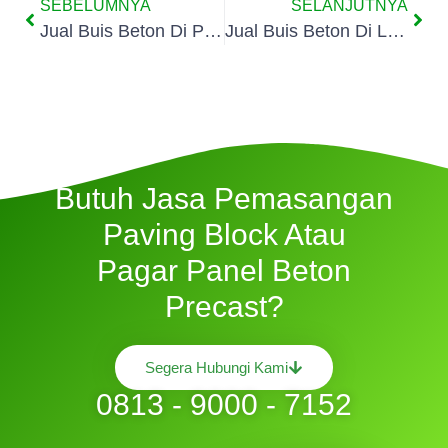
SEBELUMNYA
SELANJUTNYA
Jual Buis Beton Di Pegangsaan Dua
Jual Buis Beton Di Lagoa
Butuh Jasa Pemasangan
Paving Block Atau
Pagar Panel Beton
Precast?
Segera Hubungi Kami
0813 - 9000 - 7152