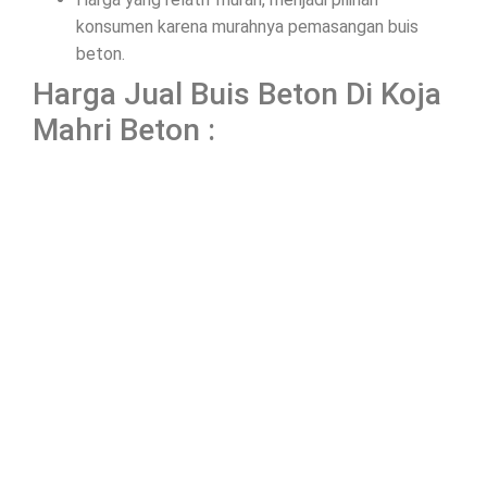
konsumen karena murahnya pemasangan buis
beton.
Harga Jual Buis Beton Di Koja
Mahri Beton :