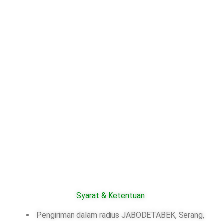
Syarat & Ketentuan
Pengiriman dalam radius JABODETABEK, Serang,