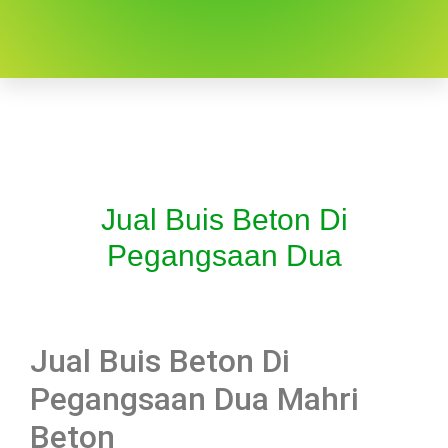
Jual Buis Beton Di
Pegangsaan Dua
Jual Buis Beton Di
Pegangsaan Dua Mahri
Beton