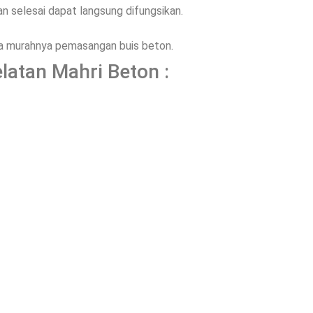
 selesai dapat langsung difungsikan.
ena murahnya pemasangan buis beton.
latan Mahri Beton :