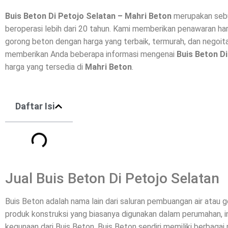
Buis Beton Di
Petojo Selatan
– Mahri Beton
merupakan sebu
beroperasi lebih dari 20 tahun. Kami memberikan penawaran har
gorong beton dengan harga yang terbaik, termurah, dan negoitab
memberikan Anda beberapa informasi mengenai
Buis Beton D
harga yang tersedia di
Mahri Beton
.
Daftar Isi
Jual Buis Beton Di Petojo Selatan
Buis Beton adalah nama lain dari saluran pembuangan air atau
produk konstruksi yang biasanya digunakan dalam perumahan, ind
kegunaan dari Buis Beton. Buis Beton sendiri memiliki berbagai