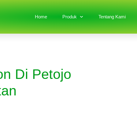
Home
Produk
Tentang Kami
on Di Petojo
tan