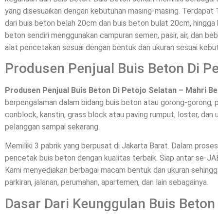
yang disesuaikan dengan kebutuhan masing-masing. Terdapat
dari buis beton belah 20cm dan buis beton bulat 20cm, hingga 
beton sendiri menggunakan campuran semen, pasir, air, dan bebe
alat pencetakan sesuai dengan bentuk dan ukuran sesuai kebu
Produsen Penjual Buis Beton Di Pe
Produsen Penjual Buis Beton Di Petojo Selatan – Mahri B
berpengalaman dalam bidang buis beton atau gorong-gorong, p
conblock, kanstin, grass block atau paving rumput, loster, dan u
pelanggan sampai sekarang.
Memiliki 3 pabrik yang berpusat di Jakarta Barat. Dalam pros
pencetak buis beton dengan kualitas terbaik. Siap antar se-
Kami menyediakan berbagai macam bentuk dan ukuran sehingga 
parkiran, jalanan, perumahan, apartemen, dan lain sebagainya.
Dasar Dari Keunggulan Buis Beton 