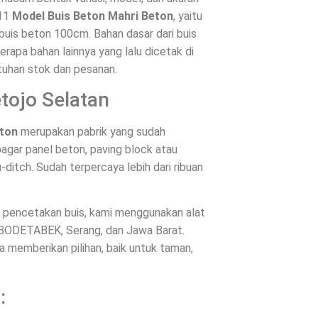
 11
Model Buis Beton Mahri Beton
, yaitu
buis beton 100cm. Bahan dasar dari buis
rapa bahan lainnya yang lalu dicetak di
tuhan stok dan pesanan.
tojo Selatan
eton
merupakan pabrik yang sudah
agar panel beton, paving block atau
-ditch. Sudah terpercaya lebih dari ribuan
es pencetakan buis, kami menggunakan alat
JABODETABEK, Serang, dan Jawa Barat.
memberikan pilihan, baik untuk taman,
: