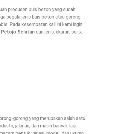
ah produsen buis beton yang sudah
ga segala jenis buis beton atau gorong-
le. Pada kesempatan kali ini kami ingin
i
Petojo Selatan
dari jenis, ukuran, serta
 gorong-gorong yang merupakan salah satu
ustri, jalanan, dan masih banyak lagi
 macam bentuk variasi, model, dan ukuran