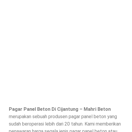
Pagar Panel Beton Di
Cijantung
– Mahri Beton
merupakan sebuah produsen pagar panel beton yang
sudah beroperasi lebih dari 20 tahun. Kami memberikan
penawaran harga segala jenis
pagar panel beton
atau