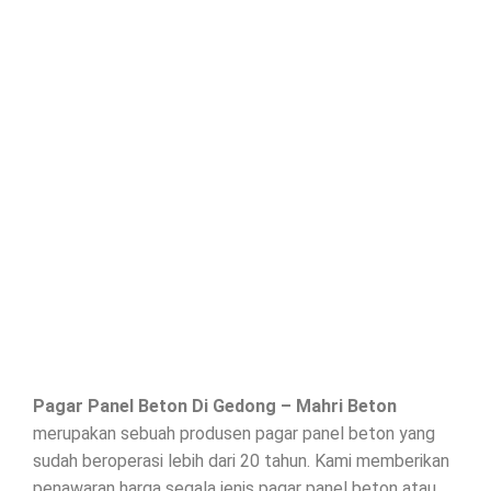
Pagar Panel Beton Di
Gedong
– Mahri Beton
merupakan sebuah produsen pagar panel beton yang
sudah beroperasi lebih dari 20 tahun. Kami memberikan
penawaran harga segala jenis
pagar panel beton
atau