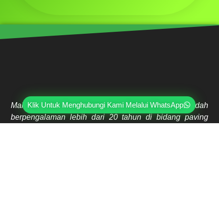
Klik Untuk Menghubungi Kami Melalui WhatsApp
Mahri Beton, merupakan pabrik yang sudah
berpengalaman lebih dari 20 tahun di bidang paving
block, pagar panel beton precast, buis beton, kanstin,
loster, u-ditch, dan lain sebagainya. Sudah dipercayai
oleh lebih dari ribuan pelanggan hingga saat ini.
Jl. Ring Road Kembangan Selatan No.2
Kembangan, Jakarta Barat 11610
(021) 5835-0470
(021) 5835-0471
0813-9000-7152