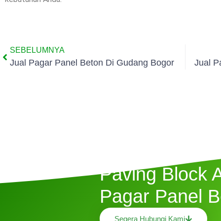
SEBELUMNYA
Jual Pagar Panel Beton Di Gudang Bogor
Jual P
Butuh Jasa P
Paving Block 
Pagar Panel B
Segera Hubungi Kami