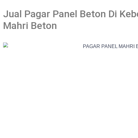
Jual Pagar Panel Beton Di Ke
Mahri Beton