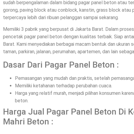
sudah berpengalaman dalam bidang pagar panel beton atau te
gorong, paving block atau conblock, kanstin, grass block atau p
terpercaya lebih dari ribuan pelanggan sampai sekarang.
Memiliki 3 pabrik yang berpusat di Jakarta Barat. Dalam pros
pencetak pagar panel beton dengan kualitas terbaik. Siap a
Barat. Kami menyediakan berbagai macam bentuk dan ukuran se
taman, parkiran, jalanan, perumahan, apartemen, dan lain sebaga
Dasar Dari Pagar Panel Beton :
Pemasangan yang mudah dan praktis, setelah pemasangan
Memiliki ketahanan terhadap perubahan cuaca.
Harga yang relatif murah, menjadi pilihan konsumen kar
beton.
Harga Jual Pagar Panel Beton Di 
Mahri Beton :