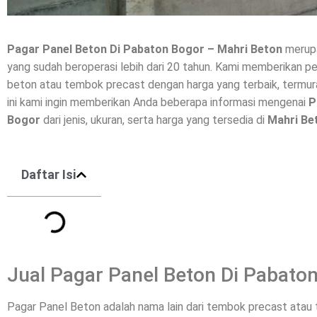
Pagar Panel Beton Di
Pabaton Bogor
– Mahri Beton
merupa
yang sudah beroperasi lebih dari 20 tahun. Kami memberikan p
beton
atau tembok precast dengan harga yang terbaik, termura
ini kami ingin memberikan Anda beberapa informasi mengenai
P
Bogor
dari jenis, ukuran, serta harga yang tersedia di
Mahri Be
Daftar Isi
Jual Pagar Panel Beton Di Pabato
Pagar Panel Beton adalah nama lain dari tembok precast ata