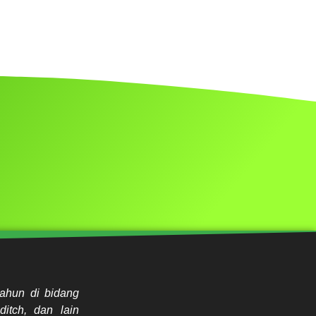
ahun di bidang
ditch, dan lain