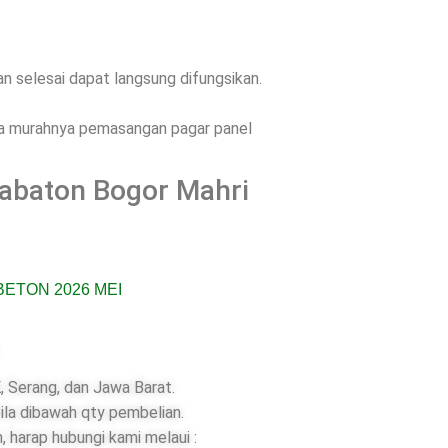
 selesai dapat langsung difungsikan.
ena murahnya pemasangan pagar panel
Pabaton Bogor Mahri
 Serang, dan Jawa Barat.
ila dibawah qty pembelian.
 harap hubungi kami melaui :