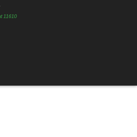
.
t 11610