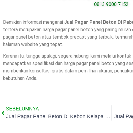
0813 9000 7152
Demikian informasi mengenai
Jual Pagar Panel Beton Di
Pab
tertera merupakan harga pagar panel beton yang paling murah 
pagar panel beton atau tembok precast yang terbaik, termurah
halaman website yang tepat.
Karena itu, tunggu apalagi, segera hubungi kami melalui kontak
mendapatkan spesifikasi dan harga pagar panel beton yang se
memberikan konsultasi gratis dalam pemilihan ukuran, penguk
kebutuhan Anda.
SEBELUMNYA
Jual Pagar Panel Beton Di Kebon Kelapa Bogor
Jual Pa