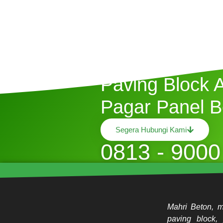
Butuh Jasa P
Paving Block 
Pagar Panel B
Segera Hubungi Kami
0813 - 9000
Mahri Beton, m
paving block, 