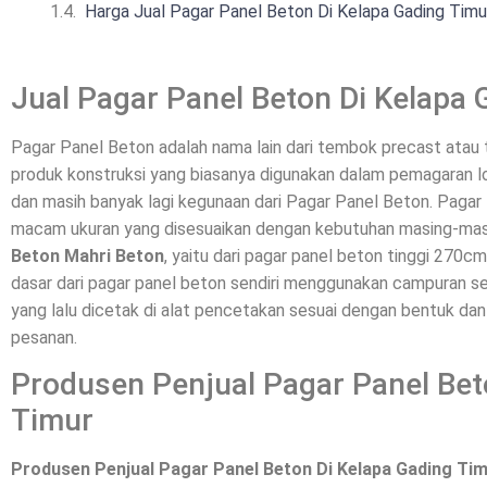
Harga Jual Pagar Panel Beton Di Kelapa Gading Timur
Jual Pagar Panel Beton Di Kelapa 
Pagar Panel Beton adalah nama lain dari tembok precast ata
produk konstruksi yang biasanya digunakan dalam pemagaran l
dan masih banyak lagi kegunaan dari Pagar Panel Beton. Pagar 
macam ukuran yang disesuaikan dengan kebutuhan masing-mas
Beton Mahri Beton
, yaitu dari pagar panel beton tinggi 270c
dasar dari pagar panel beton sendiri menggunakan campuran sem
yang lalu dicetak di alat pencetakan sesuai dengan bentuk da
pesanan.
Produsen Penjual Pagar Panel Bet
Timur
Produsen Penjual Pagar Panel Beton Di Kelapa Gading Tim