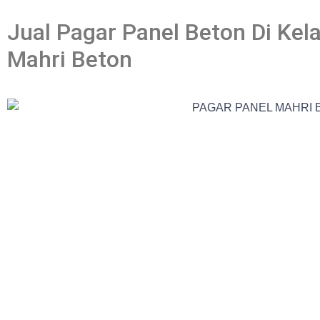
Jual Pagar Panel Beton Di Kel
Mahri Beton