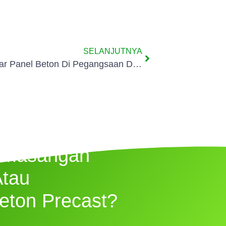
SELANJUTNYA
Jual Pagar Panel Beton Di Pegangsaan Dua
emasangan
Atau
eton Precast?