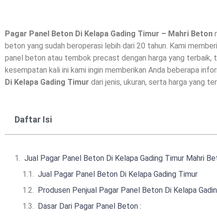
Pagar Panel Beton Di
Kelapa Gading Timur
– Mahri Beton
m
beton yang sudah beroperasi lebih dari 20 tahun. Kami member
panel beton
atau tembok precast dengan harga yang terbaik, t
kesempatan kali ini kami ingin memberikan Anda beberapa inf
Di
Kelapa Gading Timur
dari jenis, ukuran, serta harga yang te
Daftar Isi
Jual Pagar Panel Beton Di Kelapa Gading Timur Mahri Be
Jual Pagar Panel Beton Di Kelapa Gading Timur
Produsen Penjual Pagar Panel Beton Di Kelapa Gadi
Dasar Dari Pagar Panel Beton :