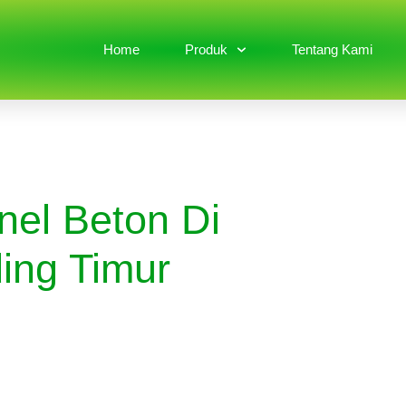
Home
Produk
Tentang Kami
nel Beton Di
ing Timur