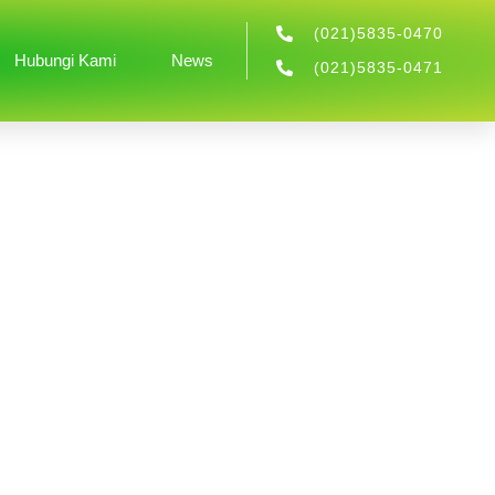
(021)5835-0470
Hubungi Kami
News
(021)5835-0471