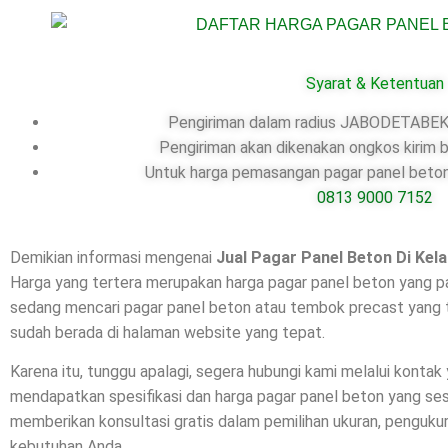
Syarat & Ketentuan
Pengiriman dalam radius JABODETABEK,
Pengiriman akan dikenakan ongkos kirim b
Untuk harga pemasangan pagar panel beton,
0813 9000 7152
Demikian informasi mengenai
Jual Pagar Panel Beton Di
Kel
Harga yang tertera merupakan harga pagar panel beton yang pa
sedang mencari pagar panel beton atau tembok precast yang te
sudah berada di halaman website yang tepat.
Karena itu, tunggu apalagi, segera hubungi kami melalui kontak
mendapatkan spesifikasi dan harga pagar panel beton yang se
memberikan konsultasi gratis dalam pemilihan ukuran, penguk
kebutuhan Anda.