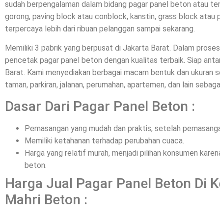
sudah berpengalaman dalam bidang pagar panel beton atau te
gorong, paving block atau conblock, kanstin, grass block atau p
terpercaya lebih dari ribuan pelanggan sampai sekarang.
Memiliki 3 pabrik yang berpusat di Jakarta Barat. Dalam pros
pencetak pagar panel beton dengan kualitas terbaik. Siap a
Barat. Kami menyediakan berbagai macam bentuk dan ukuran se
taman, parkiran, jalanan, perumahan, apartemen, dan lain sebaga
Dasar Dari Pagar Panel Beton :
Pemasangan yang mudah dan praktis, setelah pemasangan
Memiliki ketahanan terhadap perubahan cuaca.
Harga yang relatif murah, menjadi pilihan konsumen kar
beton.
Harga Jual Pagar Panel Beton Di 
Mahri Beton :