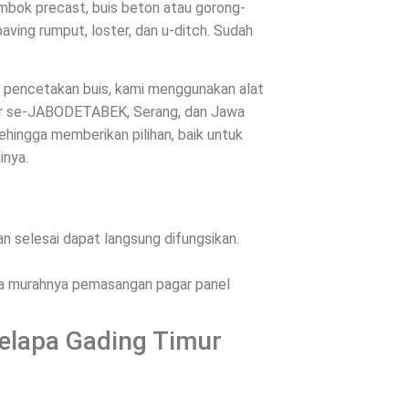
mbok precast, buis beton atau gorong-
aving rumput, loster, dan u-ditch. Sudah
es pencetakan buis, kami menggunakan alat
ntar se-JABODETABEK, Serang, dan Jawa
hingga memberikan pilihan, baik untuk
inya.
 selesai dapat langsung difungsikan.
ena murahnya pemasangan pagar panel
Kelapa Gading Timur