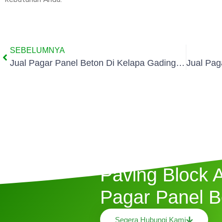
SEBELUMNYA
Jual Pagar Panel Beton Di Kelapa Gading Barat
Butuh Jasa P
Paving Block 
Pagar Panel B
Segera Hubungi Kami