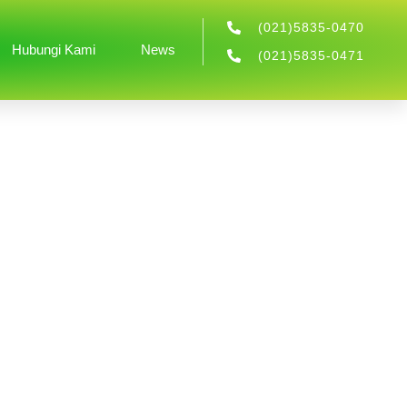
(021)5835-0470
Hubungi Kami
News
(021)5835-0471