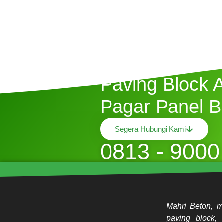
Butuh Jasa P
Paving Block 
Pagar Panel B
Segera Hubungi Kami
0813 - 9000
Mahri Beton, m
paving block, 