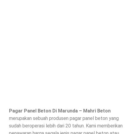
Pagar Panel Beton Di
Marunda
– Mahri Beton
merupakan sebuah produsen pagar panel beton yang
sudah beroperasi lebih dari 20 tahun. Kami memberikan
penawaran harga segala jenis
pagar panel beton
atau