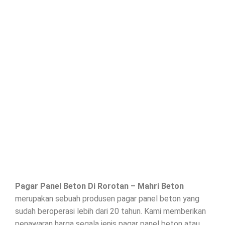
Pagar Panel Beton Di
Rorotan
– Mahri Beton
merupakan sebuah produsen pagar panel beton yang
sudah beroperasi lebih dari 20 tahun. Kami memberikan
penawaran harga segala jenis
pagar panel beton
atau