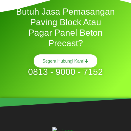
Butuh Jasa Pemasangan
Paving Block Atau
Pagar Panel Beton
Precast?
Segera Hubungi Kami
0813 - 9000 - 7152