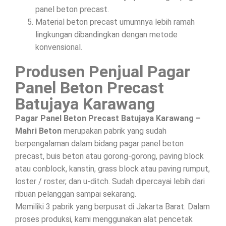
panel beton precast.
Material beton precast umumnya lebih ramah
lingkungan dibandingkan dengan metode
konvensional.
Produsen Penjual Pagar
Panel Beton Precast
Batujaya Karawang
Pagar Panel Beton Precast Batujaya Karawang –
Mahri Beton
merupakan pabrik yang sudah
berpengalaman dalam bidang pagar panel beton
precast, buis beton atau gorong-gorong, paving block
atau conblock, kanstin, grass block atau paving rumput,
loster / roster, dan u-ditch. Sudah dipercayai lebih dari
ribuan pelanggan sampai sekarang.
Memiliki 3 pabrik yang berpusat di Jakarta Barat. Dalam
proses produksi, kami menggunakan alat pencetak