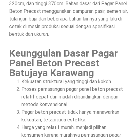
320cm, dan tinggi 370cm. Bahan dasar dari Pagar Panel
Beton Precast menggunakan campuran pasir, semen air,
tulangan baja dan beberapa bahan lainnya yang lalu di
cetak di mesin produksi sesuai dengan spesifikasi
bentuk dan ukuran.
Keunggulan Dasar Pagar
Panel Beton Precast
Batujaya Karawang
Kekuatan struktural yang tinggi dan kokoh.
Proses pemasangan pagar panel beton precast
relatif cepat dan mudah dibandingkan dengan
metode konvensional.
Pagar beton precast tidak hanya menawarkan
kekuatan, tetapi juga estetika.
Harga yang relatif murah, menjadi pilihan
konsumen karena murahnya pemasangan pagar