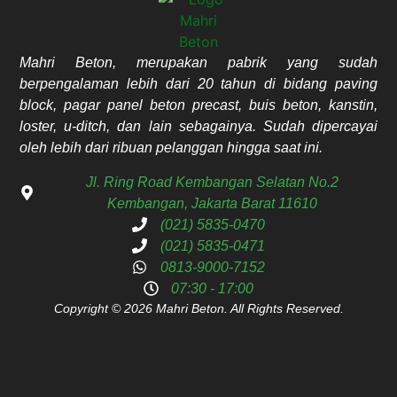
Mahri Beton, merupakan pabrik yang sudah
berpengalaman lebih dari 20 tahun di bidang paving
block, pagar panel beton precast, buis beton, kanstin,
loster, u-ditch, dan lain sebagainya. Sudah dipercayai
oleh lebih dari ribuan pelanggan hingga saat ini.
Jl. Ring Road Kembangan Selatan No.2
Kembangan, Jakarta Barat 11610
(021) 5835-0470
(021) 5835-0471
0813-9000-7152
07:30 - 17:00
Copyright © 2026 Mahri Beton. All Rights Reserved.