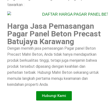
tawarkan :
Harga Jasa Pemasangan
Pagar Panel Beton Precast
Batujaya Karawang
Dengan memilih jasa pemasangan Pagar panel Beton
Precast Mahri Beton, Anda tidak hanya mendapatkan
produk berkualitas tinggi, tetapi juga menjamin bahwa
produk tersebut dipasang dengan keahlian dan
perhatian terbaik. Hubungi Mahri Beton sekarang untuk
memulai langkah pertama menuju keamanan dan
keindahan properti Anda.
Hubungi Kami