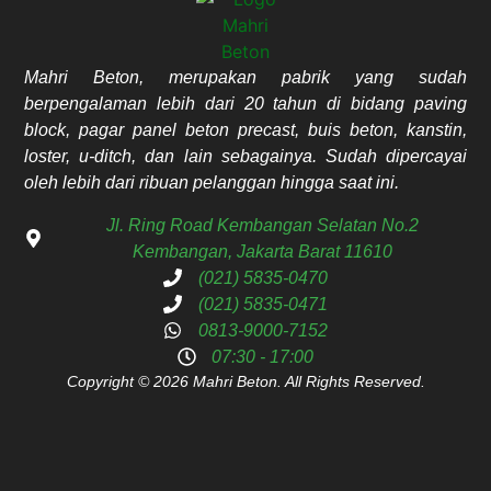
Mahri Beton, merupakan pabrik yang sudah
berpengalaman lebih dari 20 tahun di bidang paving
block, pagar panel beton precast, buis beton, kanstin,
loster, u-ditch, dan lain sebagainya. Sudah dipercayai
oleh lebih dari ribuan pelanggan hingga saat ini.
Jl. Ring Road Kembangan Selatan No.2
Kembangan, Jakarta Barat 11610
(021) 5835-0470
(021) 5835-0471
0813-9000-7152
07:30 - 17:00
Copyright © 2026 Mahri Beton. All Rights Reserved.