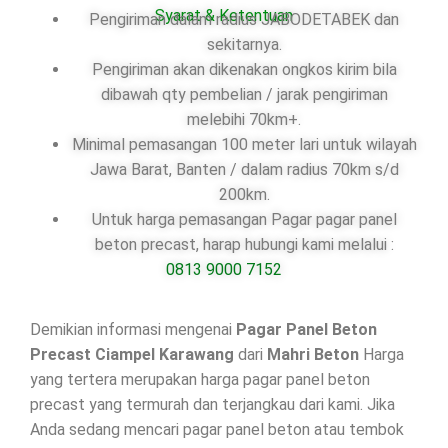
Syarat & Ketentuan
Pengiriman dalam radius JABODETABEK dan
sekitarnya.
Pengiriman akan dikenakan ongkos kirim bila
dibawah qty pembelian / jarak pengiriman
melebihi 70km+.
Minimal pemasangan 100 meter lari untuk wilayah
Jawa Barat, Banten / dalam radius 70km s/d
200km.
Untuk harga pemasangan Pagar pagar panel
beton precast, harap hubungi kami melalui :
0813 9000 7152
Demikian informasi mengenai
Pagar Panel Beton
Precast Ciampel Karawang
dari
Mahri Beton
Harga
yang tertera merupakan harga pagar panel beton
precast yang termurah dan terjangkau dari kami. Jika
Anda sedang mencari pagar panel beton atau tembok