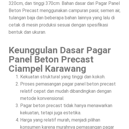
320cm, dan tinggi 370cm. Bahan dasar dari Pagar Panel
Beton Precast menggunakan campuran pasir, semen air,
tulangan baja dan beberapa bahan lainnya yang lalu di
cetak di mesin produksi sesuai dengan spesifikasi
bentuk dan ukuran.
Keunggulan Dasar Pagar
Panel Beton Precast
Ciampel Karawang
Kekuatan struktural yang tinggi dan kokoh.
Proses pemasangan pagar panel beton precast
relatif cepat dan mudah dibandingkan dengan
metode konvensional.
Pagar beton precast tidak hanya menawarkan
kekuatan, tetapi juga estetika.
Harga yang relatif murah, menjadi pilihan
konsumen karena murahnya pemasangan pagar