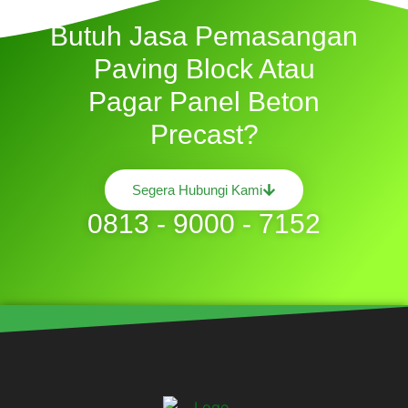
Butuh Jasa Pemasangan
Paving Block Atau
Pagar Panel Beton
Precast?
Segera Hubungi Kami
0813 - 9000 - 7152