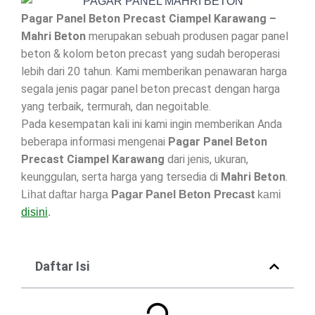
Pagar Panel Beton Precast Ciampel Karawang –
Mahri Beton
merupakan sebuah produsen pagar panel
beton & kolom beton precast yang sudah beroperasi
lebih dari 20 tahun. Kami memberikan penawaran harga
segala jenis pagar panel beton precast dengan harga
yang terbaik, termurah, dan negoitable.
Pada kesempatan kali ini kami ingin memberikan Anda
beberapa informasi mengenai
Pagar Panel Beton
Precast Ciampel Karawang
dari jenis, ukuran,
keunggulan, serta harga yang tersedia di
Mahri Beton
.
Lihat daftar harga
Pagar Panel Beton Precast
kami
disini
.
Daftar Isi