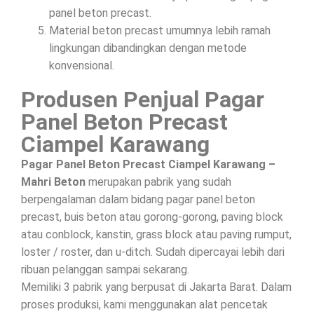
panel beton precast.
Material beton precast umumnya lebih ramah
lingkungan dibandingkan dengan metode
konvensional.
Produsen Penjual Pagar
Panel Beton Precast
Ciampel Karawang
Pagar Panel Beton Precast Ciampel Karawang –
Mahri Beton
merupakan pabrik yang sudah
berpengalaman dalam bidang pagar panel beton
precast, buis beton atau gorong-gorong, paving block
atau conblock, kanstin, grass block atau paving rumput,
loster / roster, dan u-ditch. Sudah dipercayai lebih dari
ribuan pelanggan sampai sekarang.
Memiliki 3 pabrik yang berpusat di Jakarta Barat. Dalam
proses produksi, kami menggunakan alat pencetak