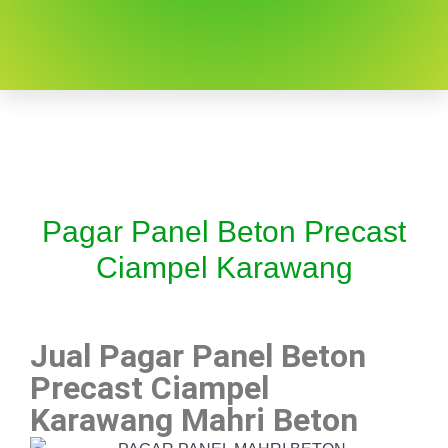
Pagar Panel Beton Precast
Ciampel Karawang
Jual Pagar Panel Beton
Precast Ciampel
Karawang Mahri Beton