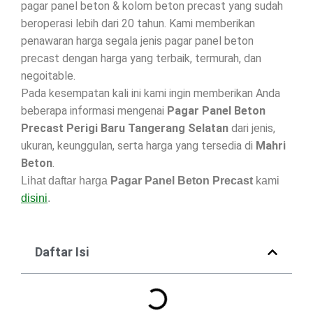
pagar panel beton & kolom beton precast yang sudah
beroperasi lebih dari 20 tahun. Kami memberikan
penawaran harga segala jenis pagar panel beton
precast dengan harga yang terbaik, termurah, dan
negoitable.
Pada kesempatan kali ini kami ingin memberikan Anda
beberapa informasi mengenai
Pagar Panel Beton
Precast Perigi Baru Tangerang Selatan
dari jenis,
ukuran, keunggulan, serta harga yang tersedia di
Mahri
Beton
.
Lihat daftar harga
Pagar Panel Beton Precast
kami
disini
.
Daftar Isi