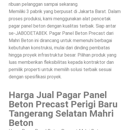
ribuan pelanggan sampai sekarang.
Memiliki 3 pabrik yang berpusat di Jakarta Barat. Dalam
proses produksi, kami menggunakan alat pencetak
pagar panel beton dengan kualitas terbaik. Siap antar
se-JABODETABEK. Pagar Panel Beton Precast dari
Mahri Beton ini dirancang untuk memenuhi berbagai
kebutuhan konstruksi, mulai dari dinding pembatas
hingga proyek infrastruktur besar. Pilihan produk yang
luas memberikan fleksibilitas kepada kontraktor dan
pemilik properti untuk memilih solusi terbaik sesuai
dengan spesifikasi proyek.
Harga Jual Pagar Panel
Beton Precast Perigi Baru
Tangerang Selatan Mahri
Beton