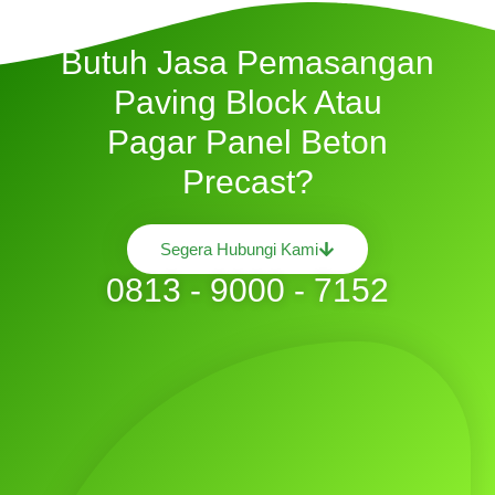
Butuh Jasa Pemasangan
Paving Block Atau
Pagar Panel Beton
Precast?
Segera Hubungi Kami
0813 - 9000 - 7152