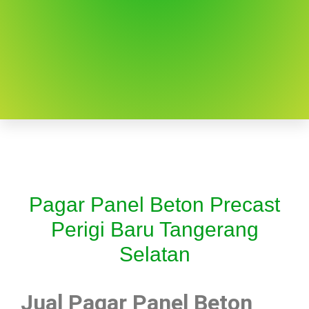
Pagar Panel Beton Precast
Perigi Baru Tangerang
Selatan
Jual Pagar Panel Beton