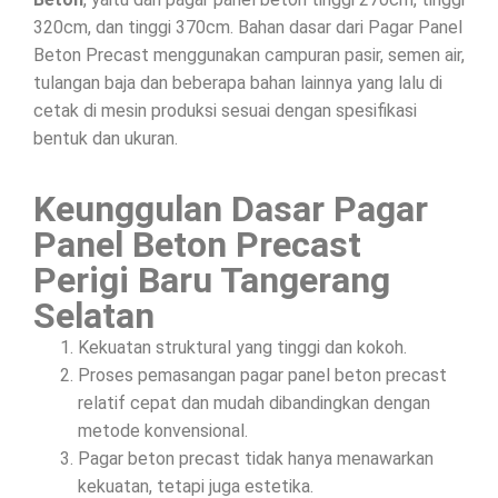
320cm, dan tinggi 370cm. Bahan dasar dari Pagar Panel
Beton Precast menggunakan campuran pasir, semen air,
tulangan baja dan beberapa bahan lainnya yang lalu di
cetak di mesin produksi sesuai dengan spesifikasi
bentuk dan ukuran.
Keunggulan Dasar Pagar
Panel Beton Precast
Perigi Baru Tangerang
Selatan
Kekuatan struktural yang tinggi dan kokoh.
Proses pemasangan pagar panel beton precast
relatif cepat dan mudah dibandingkan dengan
metode konvensional.
Pagar beton precast tidak hanya menawarkan
kekuatan, tetapi juga estetika.