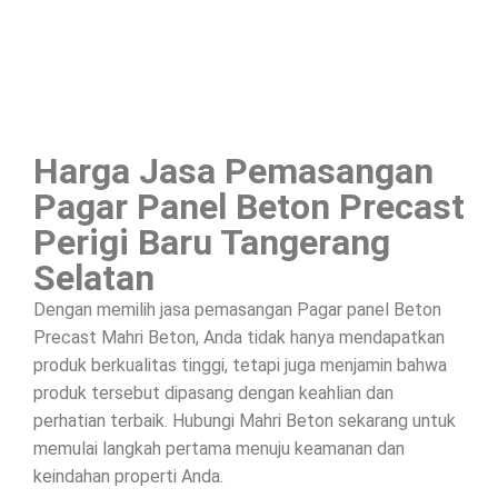
Harga Jasa Pemasangan
Pagar Panel Beton Precast
Perigi Baru Tangerang
Selatan
Dengan memilih jasa pemasangan Pagar panel Beton
Precast Mahri Beton, Anda tidak hanya mendapatkan
produk berkualitas tinggi, tetapi juga menjamin bahwa
produk tersebut dipasang dengan keahlian dan
perhatian terbaik. Hubungi Mahri Beton sekarang untuk
memulai langkah pertama menuju keamanan dan
keindahan properti Anda.